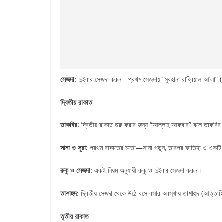
সেজদা:
দুইবার সেজদা করুন—প্রথম সেজদায় “সুবহানা রাব্বিয়াল আ‘লা”
দ্বিতীয়
রাকাত
তাকবির
:
দ্বিতীয় রাকাত শুরু করার জন্য “আল্লাহু আকবার” বলে তাকবির
সানা
ও
সুরা
:
প্রথম রাকাতের মতো—সানা পড়ুন, তারপর ফাতিহা ও একটি ছ
রুকু
ও
সেজদা
:
একই নিয়ম অনুযায়ী রুকু ও দুইবার সেজদা করুন।
তাশাহুদ:
দ্বিতীয় সেজদা থেকে উঠে বসে বসার অবস্থায় তাশাহুদ (আত্তাহিয
তৃতীয় রাকাত