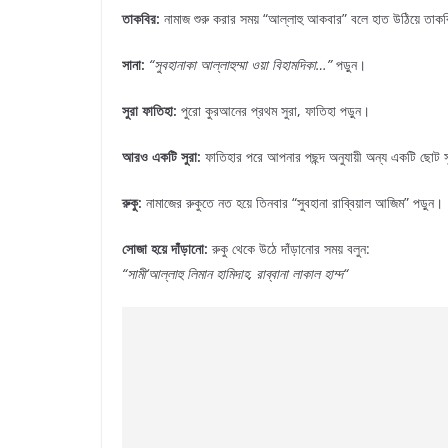
তাকবির:
নামাজ শুরু করার সময় “আল্লাহু আকবার” বলে হাত উঠিয়ে তাক
সানা
:
“
সুবহানাকা
আল্লাহুম্মা
ওয়া
বিহামদিকা
…”
পড়ুন।
সুরা
ফাতিহা
:
পুরো কুরআনের প্রথম সুরা, ফাতিহা পড়ুন।
আরও
একটি
সুরা
:
ফাতিহার পরে আপনার পছন্দ অনুযায়ী অন্য একটি ছোট স
রুকু
:
নামাজের রুকুতে নত হয়ে তিনবার “সুবহানা রাব্বিয়াল আজিম” পড়ুন।
সোজা
হয়ে
দাঁড়ানো
:
রুকু থেকে উঠে দাঁড়ানোর সময় বলুন:
“
সামী
‘
আল্লাহু
লিমান
হামিদাহ
,
রাব্বানা
লাকাল
হাম্দ
“