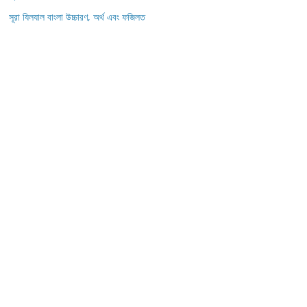
সূরা যিলযাল বাংলা উচ্চারণ, অর্থ এবং ফজিলত