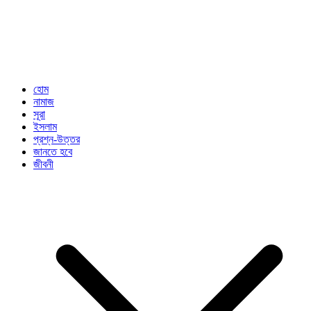
হোম
নামাজ
সূরা
ইসলাম
প্রশ্ন-উত্তর
জানতে হবে
জীবনী