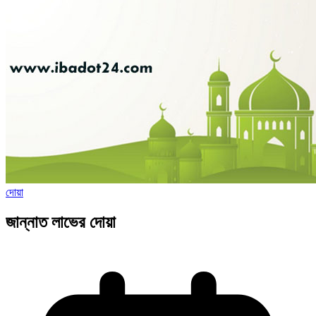
দোয়া
জান্নাত লাভের দোয়া