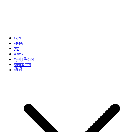
হোম
নামাজ
সূরা
ইসলাম
প্রশ্ন-উত্তর
জানতে হবে
জীবনী