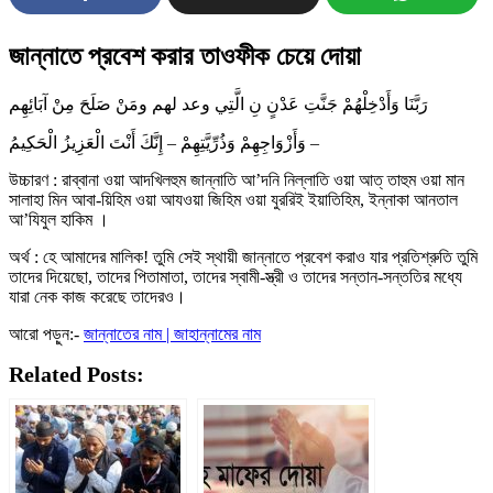
জান্নাতে প্রবেশ করার তাওফীক চেয়ে দোয়া
رَبَّنَا وَأَدْخِلْهُمْ جَنَّتِ عَدْنٍ نِ الَّتِي وعد لهم ومَنْ صَلَحَ مِنْ آبَائِهِم
وَأَزْوَاجِهِمْ وَذُرِّيَّتِهِمْ – إِنَّكَ أَنْتَ الْعَزِيزُ الْحَكِيمُ –
উচ্চারণ : রাব্বানা ওয়া আদখিলহুম জান্নাতি আ’দনি নিল্লাতি ওয়া আত্ তাহুম ওয়া মান
সালাহা মিন আবা-য়িহিম ওয়া আযওয়া জিহিম ওয়া যুররিই ইয়াতিহিম, ইন্নাকা আনতাল
আ’যিযুল হাকিম ।
অর্থ : হে আমাদের মালিক! তুমি সেই স্থায়ী জান্নাতে প্রবেশ করাও যার প্রতিশ্রুতি তুমি
তাদের দিয়েছো, তাদের পিতামাতা, তাদের স্বামী-স্ত্রী ও তাদের সন্তান-সন্ততির মধ্যে
যারা নেক কাজ করেছে তাদেরও।
আরো পড়ুন:-
জান্নাতের নাম | জাহান্নামের নাম
Related Posts: