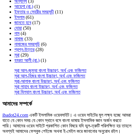
অন্যান্য
(3)
আয়েশা (রা.)
(1)
ইফতার ও সেহরীর সময়সূচী
(11)
ইসলাম
(61)
জানতে হবে
(17)
দোয়া
(50)
নাম
(4)
নামাজ
(33)
নামাজের সময়সূচি
(6)
প্রশ্ন-উত্তর
(28)
সূরা
(29)
হযরত আলী (রা.)
(1)
সূরা আল-জুমুআ বাংলা উচ্চারণ, অর্থ এবং ফজিলত
সূরা আল-হিজর বাংলা উচ্চারণ, অর্থ এবং ফজিলত
সূরা-আলাক বাংলা উচ্চারণ, অর্থ এবং ফজিলত
সূরা লাহাব‌‌‌ বাংলা উচ্চারণ, অর্থ এবং ফজিলত
সূরা যিলযাল বাংলা উচ্চারণ, অর্থ এবং ফজিলত
আমাদের সম্পর্কে
ibadot24.com
একটি ইসলামিক ওয়েবসাইট। এ ওয়েব সাইটের মূল লক্ষ্য হচ্ছে আমরা
যাতে যে কোন সময় যে কোন স্থানে বসে বাংলা ভাষায় ইসলামিক জ্ঞান অর্জন করতে
পারি। আমাদের ওয়েব সাইটে প্রকাশিত কোন বিষয়ে যদি ভুল-ত্রুটি পরিলক্ষিত হয় তাহলে
অবশ্যই আমাদের ফেসবুক পেইজে অথবা ই-মেইল করে জানানোর অনুরোধ রইল।