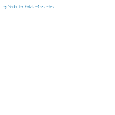
সূরা যিলযাল বাংলা উচ্চারণ, অর্থ এবং ফজিলত