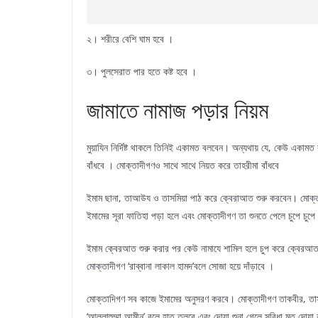
২। শরীরে বেশি ঘাম হবে ।
৩। পুলসেরাত পার হতে কষ্ট হবে ।
জামাতে নামাজ পড়ার নিয়ম
মুয়াযিন নির্দিষ্ট থাকলে তিনিই একামত বলবেন। অন্যথায় যে, কেউ একা
বাঁধবে । মোক্তাদীগণও সাথে সাথে নিয়ত করে তাহরীমা বাঁধবে
ইমাম ছানা, তাআউয ও তাসমিয়া পাঠ করে ক্বেরাআত শুরু করবেন। মোক্তাদ
ইমামের সূরা ফাতিহা পড়া হলে এবং মোক্তাদীগণ তা শুনতে পেলে চুপে চু
ইমাম ক্বেরআত শুরু করার পর কেউ নামাযে শামিল হলে চুপ করে ক্বেরআত শু
মোক্তাদীগণ ‘রাব্বানা লাকাল হামদ’বলে সোজা হয়ে দাঁড়াবে ।
মোক্তাদিগণ সব কাজে ইমামের অনুসরণ করবে। মোক্তাদীগণ তাকবীর, তাসব
‘আল্লাহুম্মা আমীন’ বলে হাত তুলবে এবং দোয়া শুনা গেলে সুবিধা মত দোয়