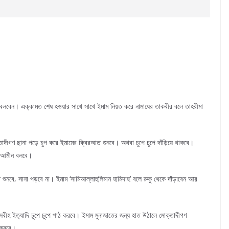
মত বলবেন। এক্কামত শেষ হওয়ার সাথে সাথে ইমাম নিয়ত করে নামাযের তাকবীর বলে তাহরীমা
ীগণ ছানা পড়ে চুপ করে ইমামের ক্বিরআত শুনবে। অথবা চুপে চুপে দাঁড়িয়ে থাকবে।
পে আমীন বলবে।
নবে, সানা পড়বে না। ইমাম ‘সামিআল্লাহুলিমান হামিদাহ’ বলে রুকু থেকে দাঁড়াবেন আর
ীহ ইত্যাদি চুপে চুপে পাঠ করবে। ইমাম মুনাজাতের জন্য হাত উঠালে মোক্তাদীগণ
া করবে।