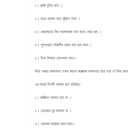
১। রুজি বৃদ্ধি হবে ।
২। কবর আযাব হতে মুক্তি পাবে ।
৩। কেয়ামতের দিন আমলনামা ডান হাতে দেয়া হবে ।
৪। পুলসেরাত বিজলীর ন্যায় পার হয়ে যাবে ।
৫। বিনা হিসাবে বেহেশতে যাবে।
বিনা ওজরে জামাআত তরক করলে মারাত্মক গুনাহগার হতে হবে যে বিনা কা
এর মধ্যে তিনটি আযাব হবে দুনিয়ায় :
১। রুজিতে বরকত হবে না ।
২। চেহারায় নূর থাকবে না ।
৩। লোকের মহব্বত কমে যাবে।