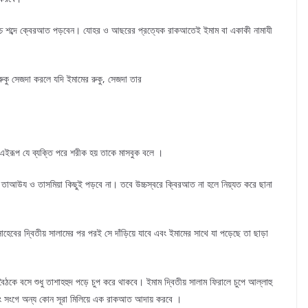
 শব্দে ক্বেরআত পড়বেন। যোহর ও আছরের প্রত্যেক রাকআতেই ইমাম বা একাকী নামাযী
 রুকু সেজদা করলে যদি ইমামের রুকু, সেজদা তার
ইরূপ যে ব্যক্তি পরে শরীক হয় তাকে মাসবুক বলে ।
 তাআউয ও তাসমিয়া কিছুই পড়বে না। তবে উচ্চস্বরে ক্বিরআত না হলে নিয়্যত করে ছানা
বের দ্বিতীয় সালামের পর পরই সে দাঁড়িয়ে যাবে এবং ইমামের সাথে যা পড়েছে তা ছাড়া
ঠকে বসে শুধু তাশাহহুদ পড়ে চুপ করে থাকবে। ইমাম দ্বিতীয় সালাম ফিরালে চুপে আল্লাহু
এবং সংগে অন্য কোন সূরা মিলিয়ে এক রাকআত আদায় করবে ।