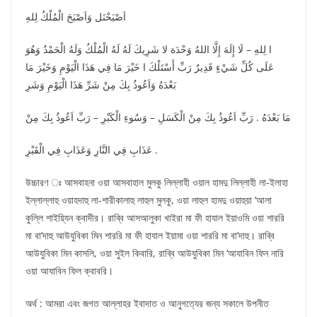
اَصْبَحْنَل وَاَصْبَحَ الْمُلْكُ لِلهِ
ا لِلهِ – لَا إِلَهَ إِلَّا اللهُ وَحْدَة لا شَرِيكَ لَهُ لَهُ الْمُلْكُ وَلَهُ الْحَمْدُ وَهُوَ
عَلَى كُلِّ شَيْءٍ قَدِيرٌ رَبِّ أَسْتَلْكَ ا خَيْرَ مَا فِي هَذَا الْيَوْمِ وَخَيْرَ مَا
بَعْدَهُ وَاَعُوذُ بِكَ مِنْ شَرِّ هَذَا الْيَوْمِ وَشَرِ
مَا بَعْدَهُ . رَبِّ اَعُوذُ بِكَ مِنْ الْكَسَلِ – وَسُوءِ الْكَبْرِ – رَبِّ اَعُوذُ بِكَ مِنْ
عَذَابِ فِي النَّارِ وَعَذَابِ فِي الْقَبْرِ .
উচ্চারণ ঃ আসবাহনা ওয়া আসবাহাল মুলকু লিল্লাহী ওয়াল হামদু লিল্লাহী লা-ইলাহা
ইল্লাল্লাহু ওয়াহদাহু লা-শারীকালাহু লাহুল মুলকু, ওয়া লাহুল হামদু ওয়াহুয়া ‘আলা
কুল্লি শাইয়্যিন ক্বাদীর। রাব্বি আসআলুকা খাইরা মা ফী হাযাল ইয়াওমি ওয়া শাররি
মা বা’দাহু আউযুবিকা মিন শাররি মা ফী হাযাল ইয়ামা ওয়া শাররি মা বা’দাহু। রাব্বি
আউযুবিকা মিন কাসলি, ওয়া সুইল কিবারি, রাব্বি আউযুবিকা মিন ‘আযাবিন ফিন নারি
ওয়া আযাবিন ফিল ক্বাবরি।
অর্থ : আমরা এবং জগত আল্লাহর ইবাদাত ও আনুগত্যের জন্য সকালে উপনীত