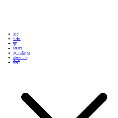
হোম
নামাজ
সূরা
ইসলাম
প্রশ্ন-উত্তর
জানতে হবে
জীবনী