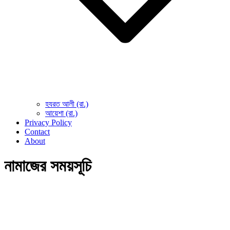
হযরত আলী (রা.)
আয়েশা (রা.)
Privacy Policy
Contact
About
নামাজের সময়সূচি