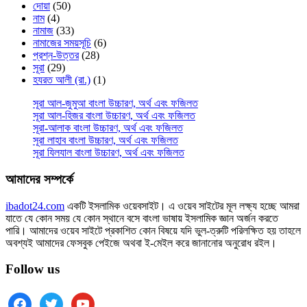
দোয়া
(50)
নাম
(4)
নামাজ
(33)
নামাজের সময়সূচি
(6)
প্রশ্ন-উত্তর
(28)
সূরা
(29)
হযরত আলী (রা.)
(1)
সূরা আল-জুমুআ বাংলা উচ্চারণ, অর্থ এবং ফজিলত
সূরা আল-হিজর বাংলা উচ্চারণ, অর্থ এবং ফজিলত
সূরা-আলাক বাংলা উচ্চারণ, অর্থ এবং ফজিলত
সূরা লাহাব‌‌‌ বাংলা উচ্চারণ, অর্থ এবং ফজিলত
সূরা যিলযাল বাংলা উচ্চারণ, অর্থ এবং ফজিলত
আমাদের সম্পর্কে
ibadot24.com
একটি ইসলামিক ওয়েবসাইট। এ ওয়েব সাইটের মূল লক্ষ্য হচ্ছে আমরা
যাতে যে কোন সময় যে কোন স্থানে বসে বাংলা ভাষায় ইসলামিক জ্ঞান অর্জন করতে
পারি। আমাদের ওয়েব সাইটে প্রকাশিত কোন বিষয়ে যদি ভুল-ত্রুটি পরিলক্ষিত হয় তাহলে
অবশ্যই আমাদের ফেসবুক পেইজে অথবা ই-মেইল করে জানানোর অনুরোধ রইল।
Follow us
facebook
twitter
youtube